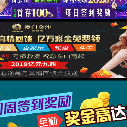
管［2010］64号文件，对未进行ICP备案或备案信息不完全的网站，进行强制关停。
作为此网站的运营商，有责任和义务协助网站所有者，核实相关信息及办理相关手续。
CP备案信息已审核通过，如下原因导致页面被禁止访问：
务已到期，云搜网络已经停止对此网站进行运营服务。
处于维护中，云搜网络应网站所有者要求，暂时禁止访问。
15830969928