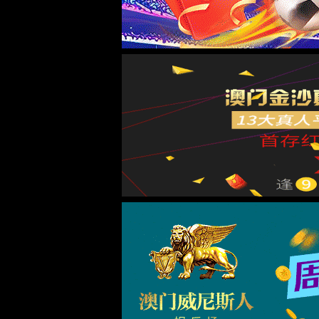
据工信部电
云搜网络
如果网站I
网站服
网站正
服务热线：