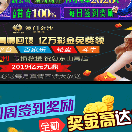
管［2010］64号文件，对未进行ICP备案或备案信息不完全的网站，进行强制关停。
作为此网站的运营商，有责任和义务协助网站所有者，核实相关信息及办理相关手续。
CP备案信息已审核通过，如下原因导致页面被禁止访问：
务已到期，云搜网络已经停止对此网站进行运营服务。
处于维护中，云搜网络应网站所有者要求，暂时禁止访问。
15830969928