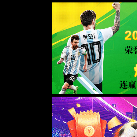
米兰电竞(中国区)-唯一平台
很
这可
您
您
返回