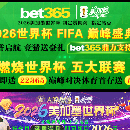
抱歉，您请求的页面目前不可用
能是因为：
已输入的网址不正确，或您要找的网页可能已被更新
访问的网站正在备案中，暂时禁止访问
首页